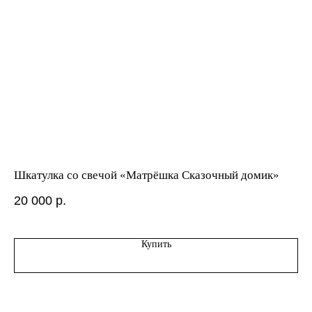
Шкатулка со свечой «Матрёшка Сказочный домик»
Шк
ле
20 000
р.
21
Купить