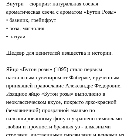
Внутри – сюрприз: натуральная соевая
ароматическая свеча с ароматом «Бутон Розы»
• базилик, грейпфрут
• роза, магнолия
• пачули
Шедевр для ценителей изящества и истории.
Яйцо «Бутон розы» (1895) стало первым
пасхальным сувениром от Фаберже, врученным
принявшей православие Александре Федоровне.
Изящное яйцо «Бутон розы» выполнено в
неоклассическом вкусе, покрыто ярко-красной
(земляничной) прозрачной эмалью по
гильошированному фону и украшено символами
любви и прочности брачных уз - алмазными
стрелами, лиственными гирляндами и венками из