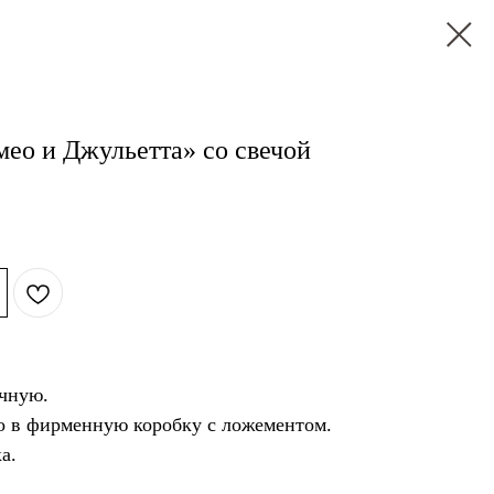
ео и Джульетта» со свечой
чную.
о в фирменную коробку с ложементом.
а.