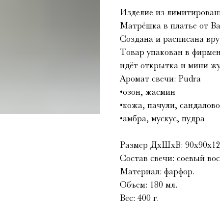
Изделие из лимитированн
Матрёшка в платье от Ba
Создана и расписана вр
Товар упакован в фирмен
идёт открытка и мини жу
Аромат свечи: Pudra
•озон, жасмин
•кожа, пачули, сандалово
•амбра, мускус, пудра
Размер ДхШхВ: 90х90х12
Состав свечи: соевый во
Материал: фарфор.
Объем: 180 мл.
Вес: 400 г.