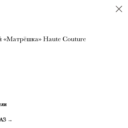
й «Матрёшка» Haute Couture
ели
АЗ →