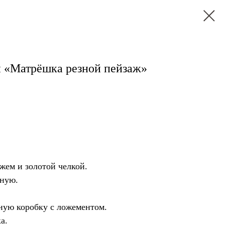
й «Матрёшка резной пейзаж»
жем и золотой челкой.
чную.
ную коробку с ложементом.
а.