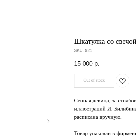
Шкатулка со свечо
SKU:
921
15 000
р.
Out of stock
Сенная девица, за столб
иллюстраций И. Билибина
расписана вручную.
Товар упакован в фирмен